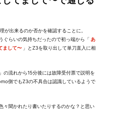
起こしてまして〜で通じる
の修理が出来るのか否かを確認することに。
うぐらいの気持ちだったので初っ端から「
あ
してまして〜
」とZ3を取り出して単刀直入に相
」の流れから15分後には故障受付票で説明を
omo側でもZ3の不具合は認識しているようで
色々聞かれたり書いたりするのかな？と思い