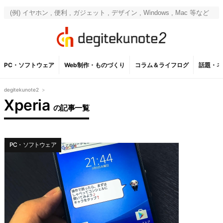
PC・ソフトウェア
Web制作・ものづくり
コラム＆ライフログ
話題・ネ
degitekunote2
>
Xperia
の記事一覧
PC・ソフトウェア