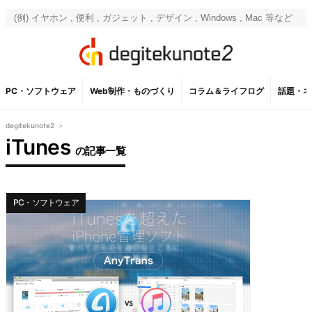
PC・ソフトウェア
Web制作・ものづくり
コラム＆ライフログ
話題・ネ
degitekunote2
>
iTunes
の記事一覧
PC・ソフトウェア