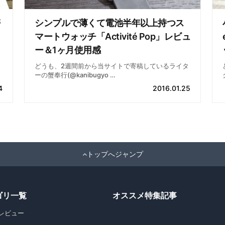
シンプルで薄くて電池半年以上持つス
マートウォッチ「Activité Pop」レビュ
ー＆1ヶ月使用感
どうも、2週間前から当サイトで寄稿しているライタ
ーの蟹奉行(@kanibugyo …
4
2016.01.25
トップへジャンプ
ゴリ一覧
オススメ特集記事
レビュー