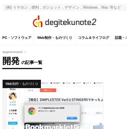
PC・ソフトウェア
Web制作・ものづくり
コラム＆ライフログ
話題・ネ
degitekunote2
>
開発
の記事一覧
Web制作・ものづくり