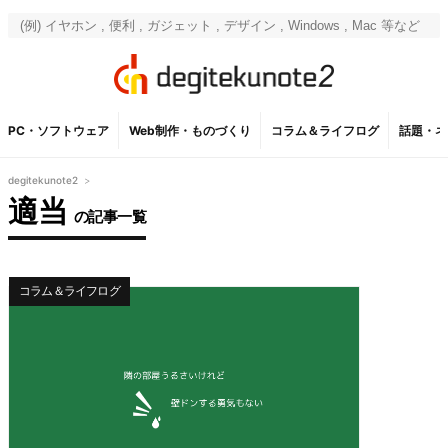
PC・ソフトウェア
Web制作・ものづくり
コラム＆ライフログ
話題・ネ
degitekunote2
>
適当
の記事一覧
コラム＆ライフログ