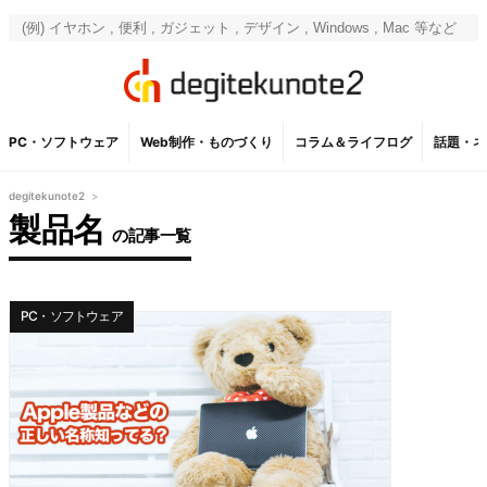
PC・ソフトウェア
Web制作・ものづくり
コラム＆ライフログ
話題・ネ
degitekunote2
>
製品名
の記事一覧
PC・ソフトウェア