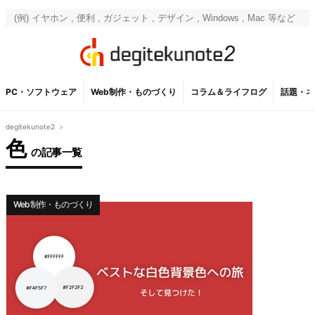
PC・ソフトウェア
Web制作・ものづくり
コラム＆ライフログ
話題・ネ
degitekunote2
>
色
の記事一覧
Web制作・ものづくり