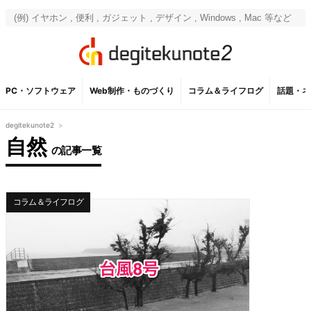
PC・ソフトウェア
Web制作・ものづくり
コラム＆ライフログ
話題・ネ
degitekunote2
>
自然
の記事一覧
コラム＆ライフログ