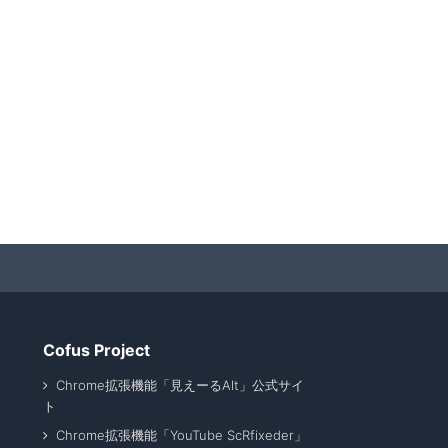
Cofus Project
Chrome拡張機能「見えーるAlt」公式サイ
ト
Chrome拡張機能「YouTube ScRfixeder」