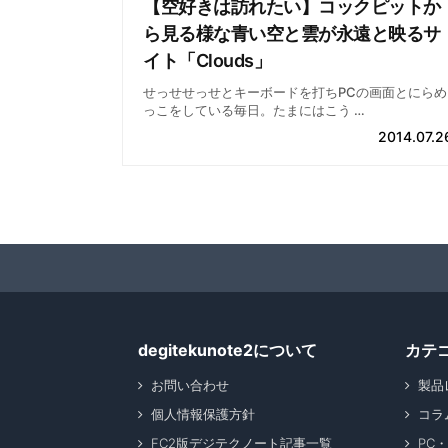
【空好きは訪れたい】コックピットか
ら見る様な青い空と雲が永遠と映るサ
イト「Clouds」
せっせせっせとキーボードを打ちPCの画面とにらめ
っこをしている毎日。たまにはこう …
2014.07.2
degitekunote2について
カテ
お問い合わせ
製品
個人情報保護方針
コラ
FC2版デジテクノート記事一覧
PC