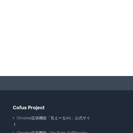
Cofus Project
Chrome拡張機能「見えーるAlt」公式サイ
ト
Chrome拡張機能「YouTube ScRfixeder」