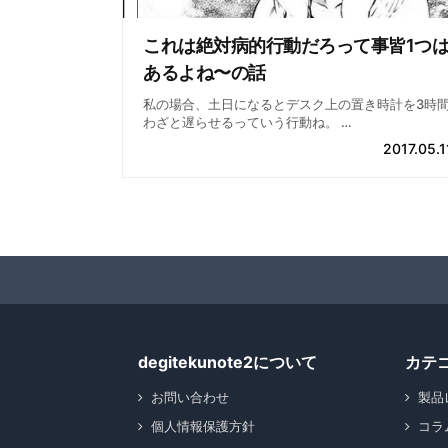
これは絶対病的行動だろって事皆1つ
あるよね〜の話
私の場合、土日になるとデスク上の置き時計を3時
わざと遅らせるっていう行動ね。 …
2017.05.1
degitekunote2について
カテ
お問い合わせ
製品
個人情報保護方針
コラ