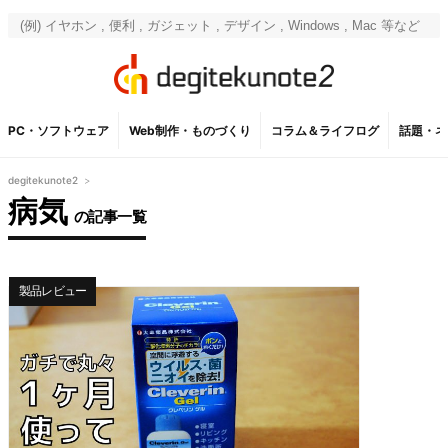
PC・ソフトウェア
Web制作・ものづくり
コラム＆ライフログ
話題・ネ
degitekunote2
>
病気
の記事一覧
製品レビュー