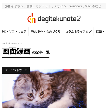
PC・ソフトウェア
Web制作・ものづくり
コラム＆ライフログ
話題・ネ
degitekunote2
>
画面録画
の記事一覧
PC・ソフトウェア