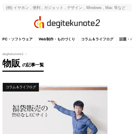
PC・ソフトウェア
Web制作・ものづくり
コラム＆ライフログ
話題・ネ
degitekunote2
>
物販
の記事一覧
コラム＆ライフログ