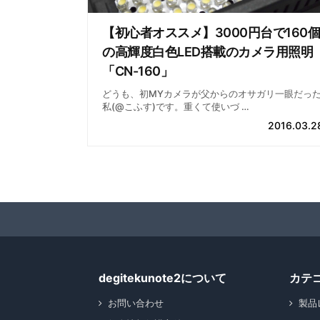
【初心者オススメ】3000円台で160個
の高輝度白色LED搭載のカメラ用照明
「CN-160」
どうも、初MYカメラが父からのオサガリ一眼だっ
私(@こふす)です。重くて使いづ …
2016.03.2
degitekunote2について
カテ
お問い合わせ
製品