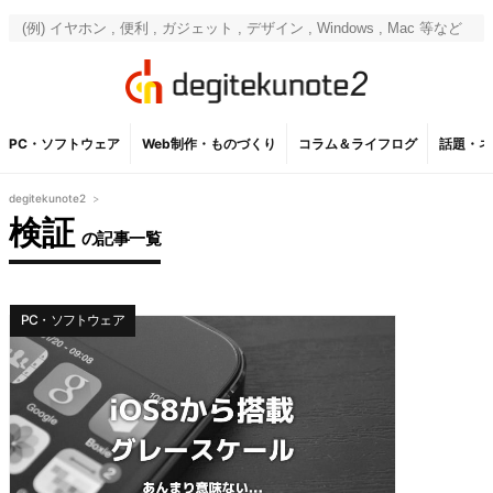
PC・ソフトウェア
Web制作・ものづくり
コラム＆ライフログ
話題・ネ
degitekunote2
>
検証
の記事一覧
PC・ソフトウェア