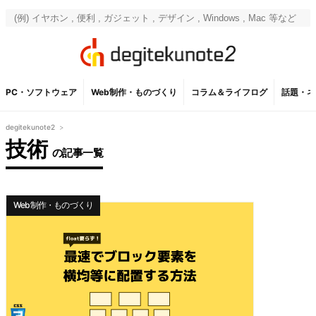
PC・ソフトウェア
Web制作・ものづくり
コラム＆ライフログ
話題・ネ
degitekunote2
>
技術
の記事一覧
Web制作・ものづくり