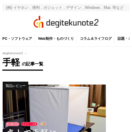
PC・ソフトウェア
Web制作・ものづくり
コラム＆ライフログ
話題・ネ
degitekunote2
>
手軽
の記事一覧
製品レビュー