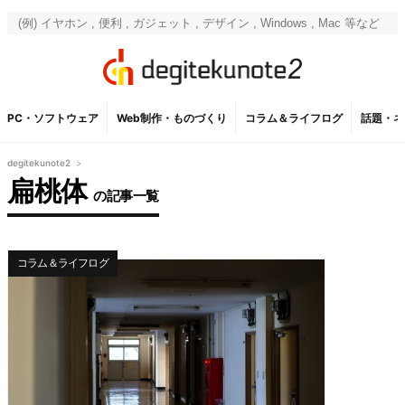
PC・ソフトウェア
Web制作・ものづくり
コラム＆ライフログ
話題・ネ
degitekunote2
>
扁桃体
の記事一覧
コラム＆ライフログ