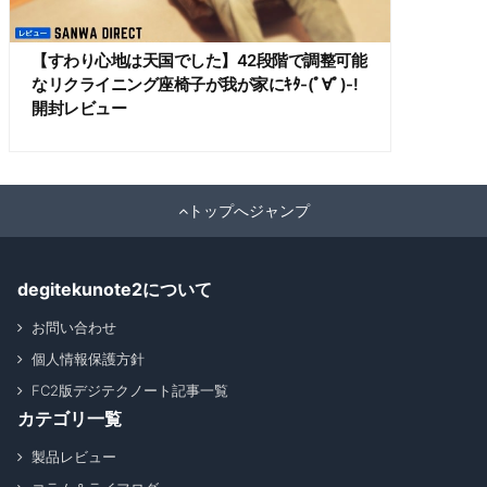
【すわり心地は天国でした】42段階で調整可能
なリクライニング座椅子が我が家にｷﾀ-(ﾟ∀ﾟ)-!
開封レビュー
トップへジャンプ
degitekunote2について
お問い合わせ
個人情報保護方針
FC2版デジテクノート記事一覧
カテゴリ一覧
製品レビュー