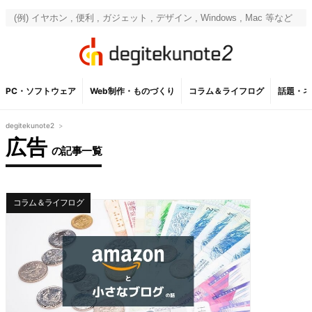
PC・ソフトウェア
Web制作・ものづくり
コラム＆ライフログ
話題・ネ
degitekunote2
>
広告
の記事一覧
コラム＆ライフログ