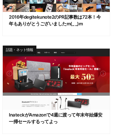
2016年degitekunote2のPR記事数は72本！今
年もありがとうございましたm(_ _)m
話題・ネット情報
InateckがAmazonで4週に渡って年末年始爆安
一掃セールするってよっ