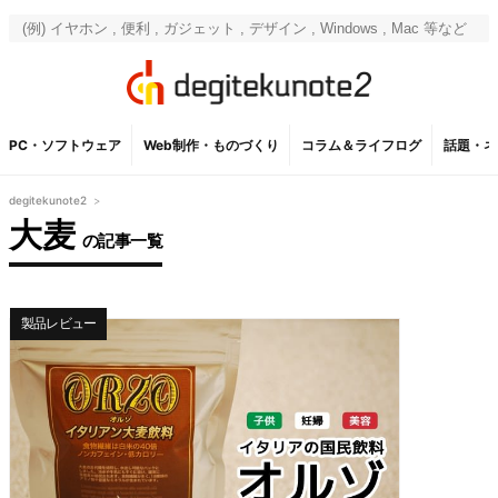
PC・ソフトウェア
Web制作・ものづくり
コラム＆ライフログ
話題・ネ
degitekunote2
>
大麦
の記事一覧
製品レビュー