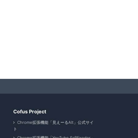
Cofus Project
Chrome拡張機能「見えーるAlt」公式サイ
ト
Chrome拡張機能「YouTube ScRfixeder」