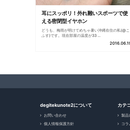
耳にスッポリ！外れ難いスポーツで使
える密閉型イヤホン
どうも、梅雨が明けてめちゃ暑い沖縄在住の私(@こ
ふす)です。現在部屋の温度が33 …
2016.06.1
degitekunote2について
カテ
お問い合わせ
製品
個人情報保護方針
コラ