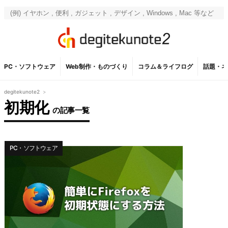
PC・ソフトウェア
Web制作・ものづくり
コラム＆ライフログ
話題・ネ
degitekunote2
>
初期化
の記事一覧
PC・ソフトウェア