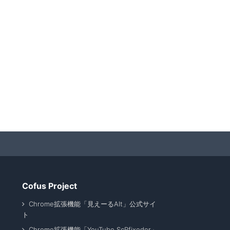
Cofus Project
Chrome拡張機能「見えーるAlt」公式サイ
ト
Chrome拡張機能「YouTube ScRfixeder」