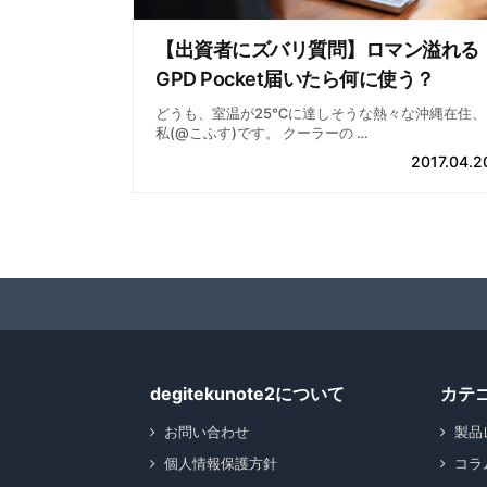
【出資者にズバリ質問】ロマン溢れる
GPD Pocket届いたら何に使う？
どうも、室温が25℃に達しそうな熱々な沖縄在住、
私(@こふす)です。 クーラーの …
2017.04.2
degitekunote2について
カテ
お問い合わせ
製品
個人情報保護方針
コラ