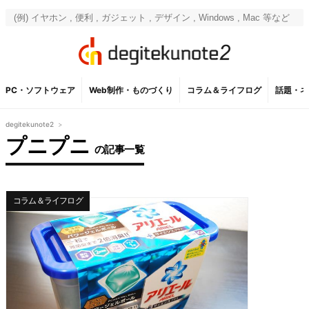
PC・ソフトウェア
Web制作・ものづくり
コラム＆ライフログ
話題・ネ
degitekunote2
>
プニプニ
の記事一覧
コラム＆ライフログ