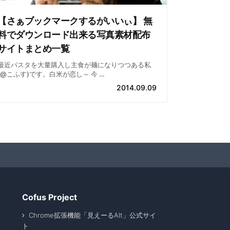
【さぁブックマークするがいいぃ】 無
料でダウンロード出来る写真素材配布
サイトまとめ一覧
最近パスタを大量購入し主食が麺になりつつある私
(@こふす)です。白米が恋し～ 今 …
2014.09.09
Cofus Project
Chrome拡張機能「見えーるAlt」公式サイ
ト