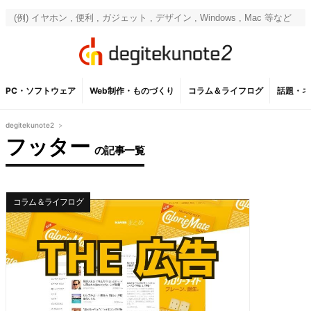
PC・ソフトウェア
Web制作・ものづくり
コラム＆ライフログ
話題・ネ
degitekunote2
>
フッター
の記事一覧
コラム＆ライフログ