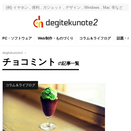
PC・ソフトウェア
Web制作・ものづくり
コラム＆ライフログ
話題・ネ
degitekunote2
>
チョコミント
の記事一覧
コラム＆ライフログ