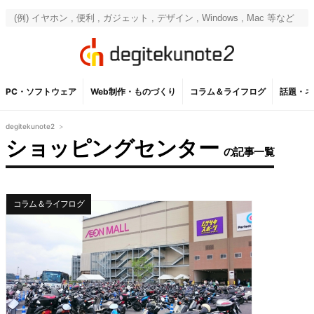
PC・ソフトウェア
Web制作・ものづくり
コラム＆ライフログ
話題・ネ
degitekunote2
>
ショッピングセンター
の記事一覧
コラム＆ライフログ