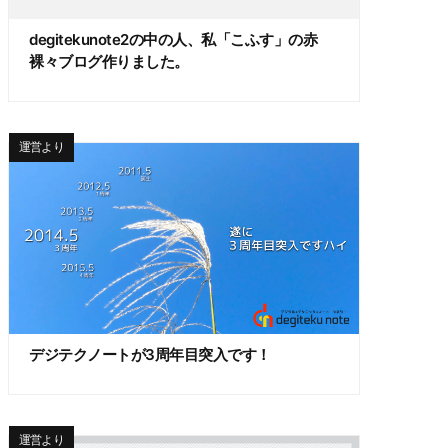
degitekunote2の中の人、私「こふす」の赤
裸々ブログ作りました。
運営より
デジテクノートが3周年目突入です！
運営より