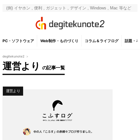
PC・ソフトウェア
Web制作・ものづくり
コラム＆ライフログ
話題・ネ
degitekunote2
>
運営より
の記事一覧
運営より