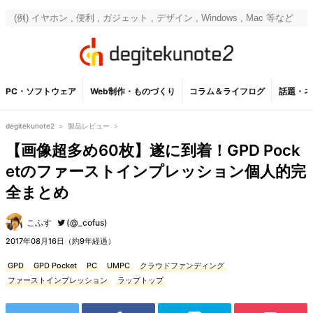
PC・ソフトウェア
Web制作・ものづくり
コラム＆ライフログ
話題・ネ
degitekunote2
>
製品レビュー
>
【画像超多め60枚】遂に到着！GPD Pock
etのファーストインプレッション個人的完
全まとめ
こふす
(@_cofus)
2017年08月16日（約9年経過）
GPD
GPD Pocket
PC
UMPC
クラウドファンディング
ファーストインプレッション
ラップトップ