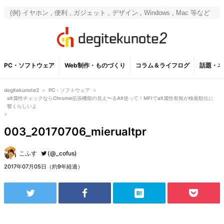
PC・ソフトウェア
Web制作・ものづくり
コラム＆ライフログ
話題・ネ
degitekunote2
>
PC・ソフトウェア
>
alt属性チェックならChrome拡張機能の見え〜るAlt使って！MFIでalt属性有無が検索順位に
響くらしいよ
>
003_20170706_mierualtpr
こふす
(@_cofus)
2017年07月05日（約9年経過）