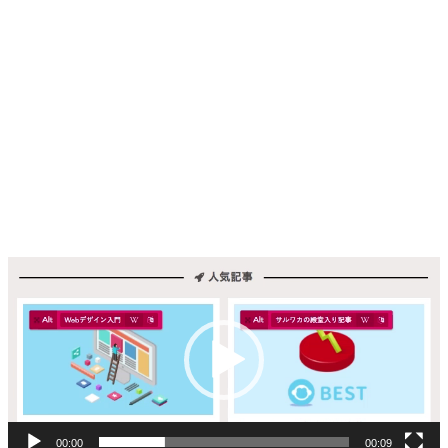
動
画
プ
レ
ー
ヤ
ー
00:00
00:09