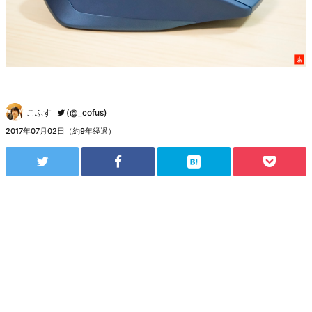
こふす
(@_cofus)
2017年07月02日（約9年経過）