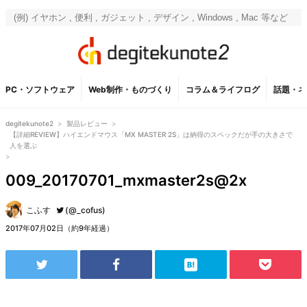
PC・ソフトウェア
Web制作・ものづくり
コラム＆ライフログ
話題・ネ
degitekunote2
>
製品レビュー
>
【詳細REVIEW】ハイエンドマウス「MX MASTER 2S」は納得のスペックだが手の大きさで
人を選ぶ
>
009_20170701_mxmaster2s@2x
こふす
(@_cofus)
2017年07月02日（約9年経過）