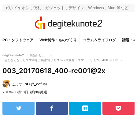
PC・ソフトウェア
Web制作・ものづくり
コラム＆ライフログ
話題・ネ
degitekunote2
>
製品レビュー
>
使わなくなったスマホを万能家電リモコンへ大変身！スマートリモコン400-RC001
>
003_20170618_400-rc001@2x
こふす
(@_cofus)
2017年06月18日（約9年経過）