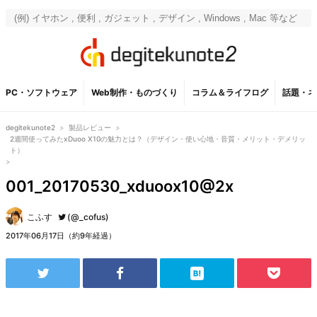
PC・ソフトウェア
Web制作・ものづくり
コラム＆ライフログ
話題・ネ
degitekunote2
>
製品レビュー
>
2週間使ってみたxDuoo X10の魅力とは？（デザイン・使い心地・音質・メリット・デメリッ
ト）
>
001_20170530_xduoox10@2x
こふす
(@_cofus)
2017年06月17日（約9年経過）