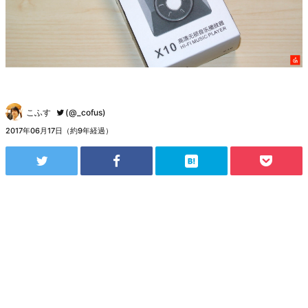
こふす
(@_cofus)
2017年06月17日（約9年経過）