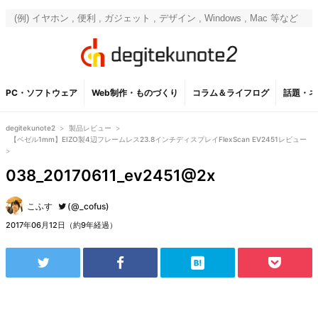
PC・ソフトウェア
Web制作・ものづくり
コラム＆ライフログ
話題・ネ
degitekunote2
>
製品レビュー
>
【ベゼル1mm】EIZO製4辺フレームレス23.8インチディスプレイFlexScan EV2451レビュー
>
038_20170611_ev2451@2x
こふす
(@_cofus)
2017年06月12日（約9年経過）