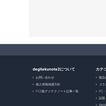
degitekunote2について
カテ
お問い合わせ
製品
個人情報保護方針
コラ
FC2版デジテクノート記事一覧
PC
話題
We