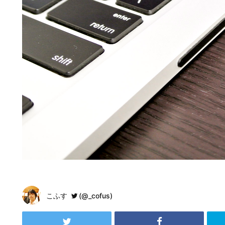
こふす
(@_cofus)