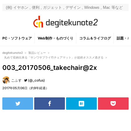
PC・ソフトウェア
Web制作・ものづくり
コラム＆ライフログ
話題・ネ
degitekunote2
>
製品レビュー
>
丸めて収納出来る「サンワサプライ竹チェアマット」が超絶オススメ過ぎる
>
003_20170506_takechair@2x
こふす
(@_cofus)
2017年05月06日（約9年経過）