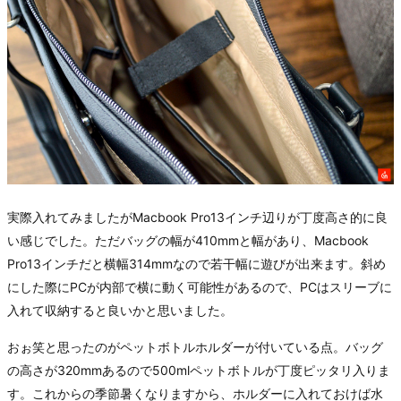
実際入れてみましたがMacbook Pro13インチ辺りが丁度高さ的に良
い感じでした。ただバッグの幅が410mmと幅があり、Macbook
Pro13インチだと横幅314mmなので若干幅に遊びが出来ます。斜め
にした際にPCが内部で横に動く可能性があるので、PCはスリーブに
入れて収納すると良いかと思いました。
おぉ笑と思ったのがペットボトルホルダーが付いている点。バッグ
の高さが320mmあるので500mlペットボトルが丁度ピッタリ入りま
す。これからの季節暑くなりますから、ホルダーに入れておけば水