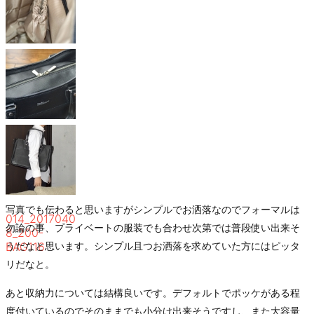
8_200-
BAG116
012_2017040
8_200-
BAG116
013_2017040
8_200-
BAG116
写真でも伝わると思いますがシンプルでお洒落なのでフォーマルは
014_2017040
勿論の事、プライベートの服装でも合わせ次第では普段使い出来そ
8_200-
BAG116
うだなと思います。シンプル且つお洒落を求めていた方にはピッタ
リだなと。
あと収納力については結構良いです。デフォルトでポッケがある程
度付いているのでそのままでも小分け出来そうですし、また大容量