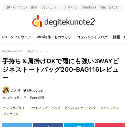
PC・ソフトウェア
Web制作・ものづくり
コラム＆ライフログ
話題・ネ
degitekunote2
>
製品レビュー
>
手持ち＆肩掛けOKで雨にも強い3WAYビ
ジネストートバッグ200-BAG116レビュ
ー
こふす
(@_cofus)
2017年04月22日（約9年経過）
サンワサプライ
トートバッグ
バッグ
ビジネストートバッグ
ファッション
フォーマル