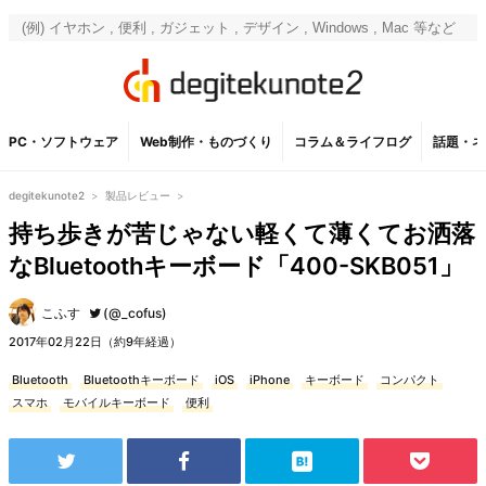
PC・ソフトウェア
Web制作・ものづくり
コラム＆ライフログ
話題・ネ
degitekunote2
>
製品レビュー
>
持ち歩きが苦じゃない軽くて薄くてお洒落
なBluetoothキーボード「400-SKB051」
こふす
(@_cofus)
2017年02月22日（約9年経過）
Bluetooth
Bluetoothキーボード
iOS
iPhone
キーボード
コンパクト
スマホ
モバイルキーボード
便利