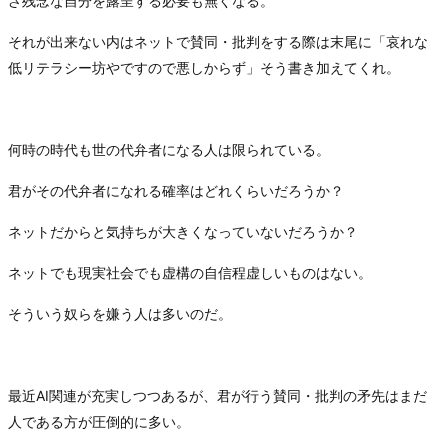
ざ残念な自分を露呈する必要も無くなる。
それが出来ない内はネットで賛同・批判をする際は末尾に「哀れな
低リテラシー坊やですので悪しからず」そう書き加えてくれ。
何時の時代も世の代弁者になる人は限られている。
君がその代弁者になれる確率はどれくらいだろうか？
ネットだからと気持ちが大きくなっていないだろうか？
ネットでも現実社会でも虚構の自信程虚しいものはない。
そういう奴らを嫌う人は多いのだ。
最近AI関連が充実しつつあるが、君が行う賛同・批判の矛先はまだ
人である方が圧倒的に多い。