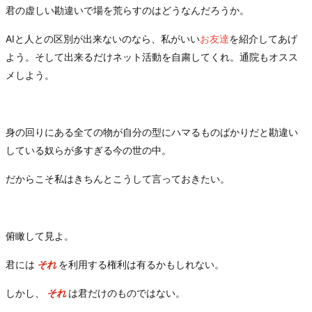
君の虚しい勘違いで場を荒らすのはどうなんだろうか。
AIと人との区別が出来ないのなら、私がいい
お友達
を紹介してあげ
よう。そして出来るだけネット活動を自粛してくれ。通院もオスス
メしよう。
身の回りにある全ての物が自分の型にハマるものばかりだと勘違い
している奴らが多すぎる今の世の中。
だからこそ私はきちんとこうして言っておきたい。
俯瞰して見よ。
君には
それ
を利用する権利は有るかもしれない。
しかし、
それ
は君だけのものではない。