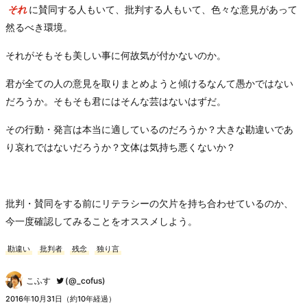
それ
に賛同する人もいて、批判する人もいて、色々な意見があって
然るべき環境。
それがそもそも美しい事に何故気が付かないのか。
君が全ての人の意見を取りまとめようと傾けるなんて愚かではない
だろうか。そもそも君にはそんな芸はないはずだ。
その行動・発言は本当に適しているのだろうか？大きな勘違いであ
り哀れではないだろうか？文体は気持ち悪くないか？
批判・賛同をする前にリテラシーの欠片を持ち合わせているのか、
今一度確認してみることをオススメしよう。
勘違い
批判者
残念
独り言
こふす
(@_cofus)
2016年10月31日（約10年経過）