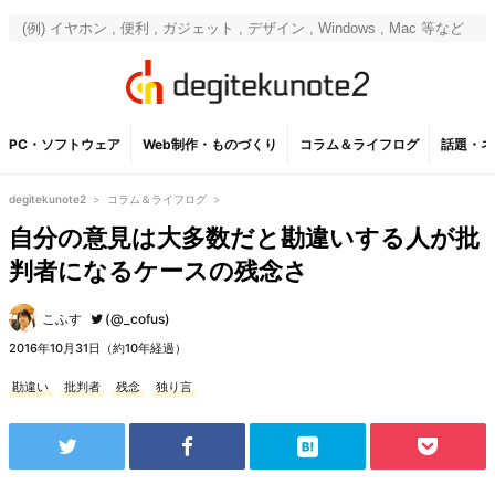
PC・ソフトウェア
Web制作・ものづくり
コラム＆ライフログ
話題・ネ
degitekunote2
>
コラム＆ライフログ
>
自分の意見は大多数だと勘違いする人が批
判者になるケースの残念さ
こふす
(@_cofus)
2016年10月31日（約10年経過）
勘違い
批判者
残念
独り言