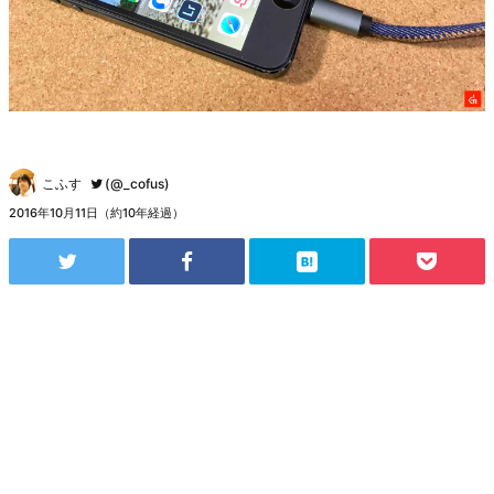
こふす
(@_cofus)
2016年10月11日（約10年経過）