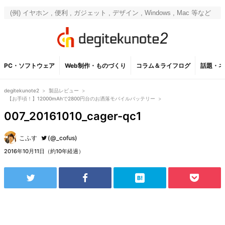
PC・ソフトウェア
Web制作・ものづくり
コラム＆ライフログ
話題・ネ
degitekunote2
>
製品レビュー
>
【お手頃！】12000mAhで2800円台のお洒落モバイルバッテリー
>
007_20161010_cager-qc1
こふす
(@_cofus)
2016年10月11日（約10年経過）