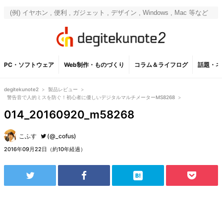
PC・ソフトウェア
Web制作・ものづくり
コラム＆ライフログ
話題・ネ
degitekunote2
>
製品レビュー
>
警告音で人的ミスを防ぐ！初心者に優しいデジタルマルチメーターMS8268
>
014_20160920_m58268
こふす
(@_cofus)
2016年09月22日（約10年経過）