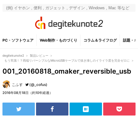
PC・ソフトウェア
Web制作・ものづくり
コラム＆ライフログ
話題・ネ
degitekunote2
>
製品レビュー
>
もう常識！？両端リバーシブルなMicroUSBケーブルで抜き挿しのイライラ度を完全ゼロに
>
001_20160818_omaker_reversible_usb
こふす
(@_cofus)
2016年08月18日（約10年経過）