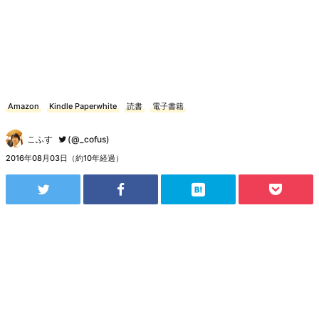
Amazon
Kindle Paperwhite
読書
電子書籍
こふす
(@_cofus)
2016年08月03日（約10年経過）