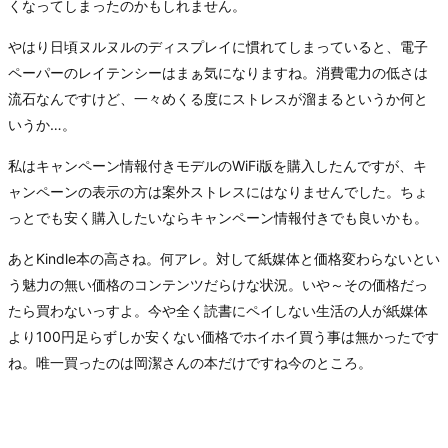
くなってしまったのかもしれません。
やはり日頃ヌルヌルのディスプレイに慣れてしまっていると、電子
ペーパーのレイテンシーはまぁ気になりますね。消費電力の低さは
流石なんですけど、一々めくる度にストレスが溜まるというか何と
いうか…。
私はキャンペーン情報付きモデルのWiFi版を購入したんですが、キ
ャンペーンの表示の方は案外ストレスにはなりませんでした。ちょ
っとでも安く購入したいならキャンペーン情報付きでも良いかも。
あとKindle本の高さね。何アレ。対して紙媒体と価格変わらないとい
う魅力の無い価格のコンテンツだらけな状況。いや～その価格だっ
たら買わないっすよ。今や全く読書にペイしない生活の人が紙媒体
より100円足らずしか安くない価格でホイホイ買う事は無かったです
ね。唯一買ったのは岡潔さんの本だけですね今のところ。