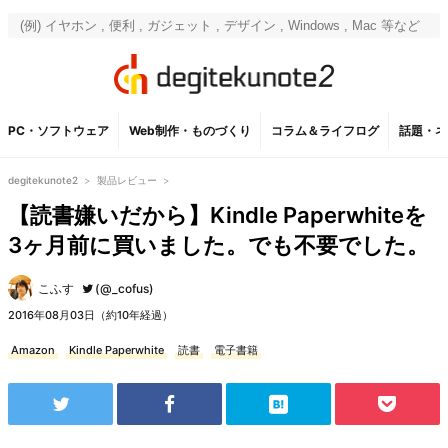
PC・ソフトウェア
Web制作・ものづくり
コラム＆ライフログ
話題・ネ
degitekunote2
>
製品レビュー
>
【読書嫌いだから】Kindle Paperwhiteを
3ヶ月前に買いました。でも不要でした。
こふす
(@_cofus)
2016年08月03日（約10年経過）
Amazon
Kindle Paperwhite
読書
電子書籍