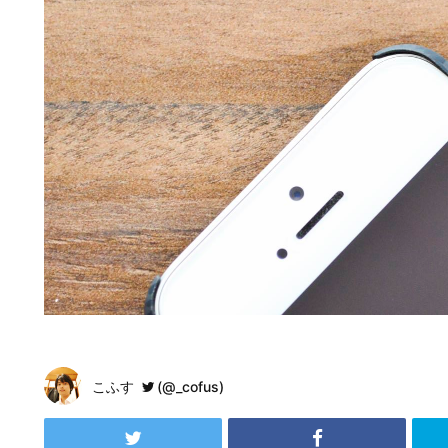
こふす
(@_cofus)