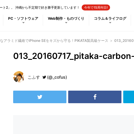
ート2」。 沖縄から不定期で好き勝手更新しています！
今年で15周年目!
PC・ソフトウェア
Web制作・ものづくり
コラム＆ライフログ
アラミド繊維でiPhone SEをキズから守る！PIKATA製高級ケース
>
013_201607
013_20160717_pitaka-carbon
こふす
(@_cofus)