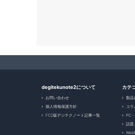
degitekunote2について
カテ
お問い合わせ
製品
個人情報保護方針
コラ
FC2版デジテクノート記事一覧
PC
話題
We