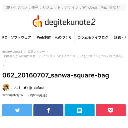
PC・ソフトウェア
Web制作・ものづくり
コラム＆ライフログ
話題・ネ
degitekunote2
>
製品レビュー
>
四角形だから収納力抜群！サンワサプライのスクエアリュックはデザインとコスパ面で最高か
も
>
062_20160707_sanwa-square-bag
こふす
(@_cofus)
2016年07月07日（約10年経過）