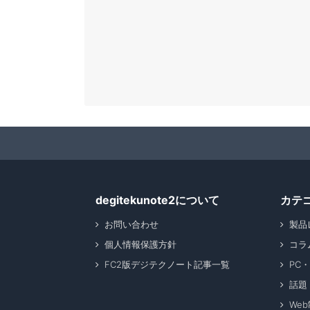
degitekunote2について
カテ
お問い合わせ
製品
個人情報保護方針
コラ
FC2版デジテクノート記事一覧
PC
話題
We