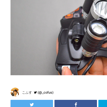
こふす
(@_cofus)